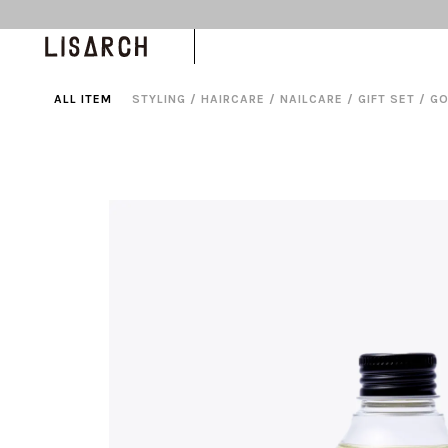
ALL ITEM
STYLING
/
HAIRCARE
/
NAILCARE
/
GIFT SET
/
G