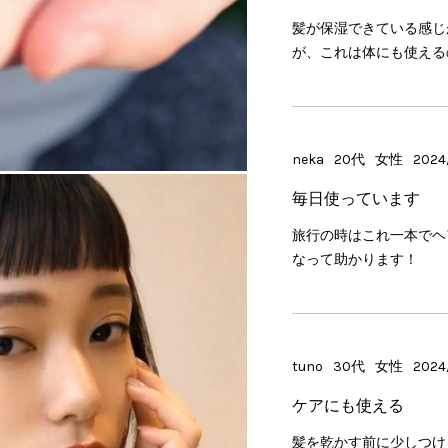
髪が保湿できている感じ
が、これは体にも使える
neka
20代
女性
2024/
毎日使っています
旅行の時はこれ一本でヘ
なって助かります！
tuno
30代
女性
2024/
ケアにも使える
髪を乾かす前に少しつけ