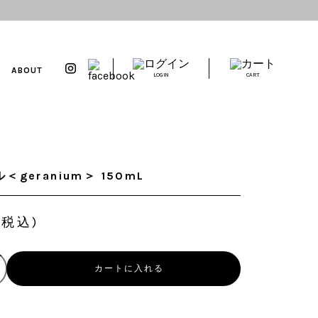
ABOUT
LOGIN
CART
geranium＞ 150mL
(税込)