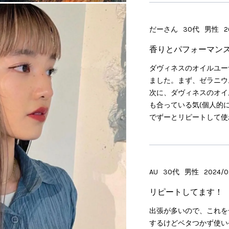
だーさん
30代
男性
2
香りとパフォーマン
ダヴィネスのオイルユー
ました。まず、ゼラニウ
次に、ダヴィネスのオイ
も合っている気(個人的
でずーとリピートして使
AU
30代
男性
2024/02
リピートしてます！
出張が多いので、これを
するけどベタつかず使い