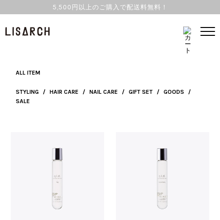
5,500円以上のご購入で配送料無料！
NAILCARE
ALL ITEM
STYLING
/
HAIR CARE
/
NAIL CARE
/
GIFT SET
/
GOODS
/
SALE