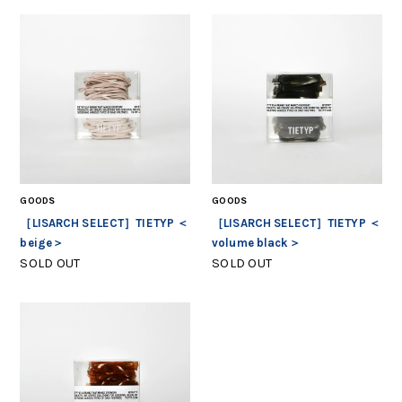
GOODS
GOODS
［LISARCH SELECT］TIETYP ＜
［LISARCH SELECT］TIETYP ＜
beige＞
volume black＞
SOLD OUT
SOLD OUT