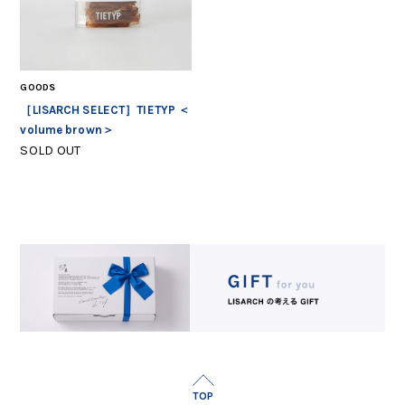
GOODS
［LISARCH SELECT］TIETYP ＜
volume brown＞
SOLD OUT
TOP