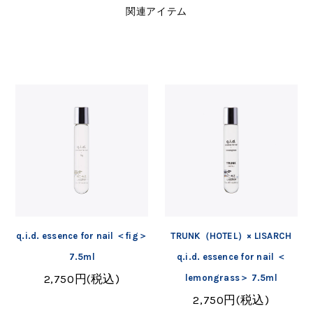
関連アイテム
q.i.d. essence for nail ＜fig＞
TRUNK（HOTEL）× LISARCH
7.5ml
q.i.d. essence for nail ＜
lemongrass＞ 7.5ml
2,750円(税込)
2,750円(税込)