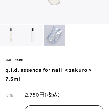
NAIL CARE
q.i.d. essence for nail ＜zakuro＞
7.5ml
2,750円(税込)
定価