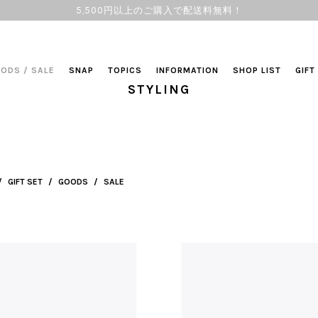
5,500円以上のご購入で配送料無料！
OODS
/
SALE
SNAP
TOPICS
INFORMATION
SHOP LIST
GIFT
STYLING
/
GIFT SET
/
GOODS
/
SALE