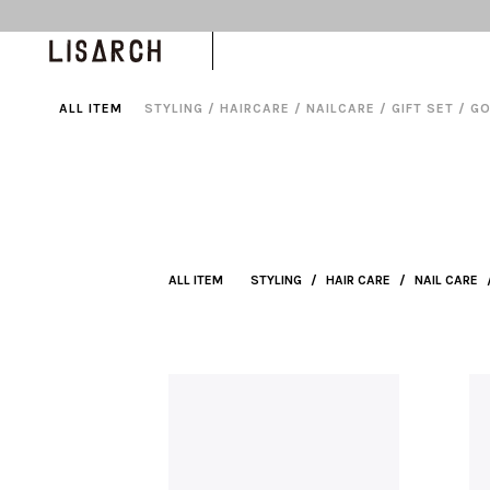
ALL ITEM
STYLING
/
HAIRCARE
/
NAILCARE
/
GIFT SET
/
G
ALL ITEM
STYLING
/
HAIR CARE
/
NAIL CARE